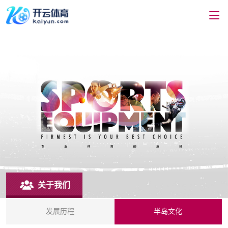
关于我们
发展历程
半岛文化