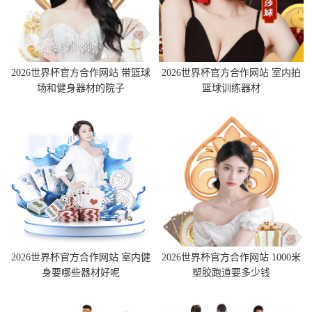
2026世界杯官方合作网站 带篮球
2026世界杯官方合作网站 室内拍
场和健身器材的院子
篮球训练器材
2026世界杯官方合作网站 室内健
2026世界杯官方合作网站 1000米
身要哪些器材好呢
塑胶跑道要多少钱