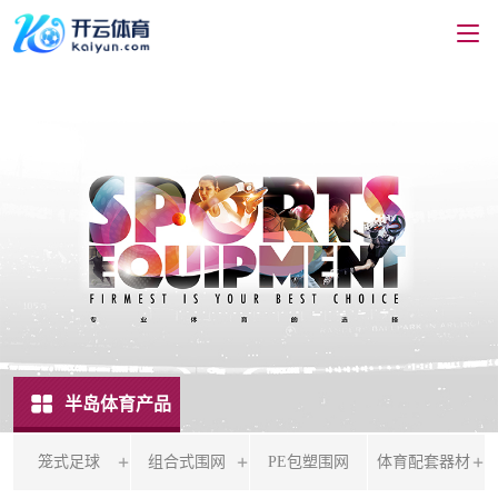
半岛体育产品
笼式足球
组合式围网
PE包塑围网
体育配套器材