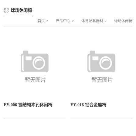
FLZ-A 双夹丝笼式足球
圆管组合式围网
球场休闲椅
FLZ-B 夹芯板笼式足球
方管组合式围网
>
>
>
首页
产品中心
体育配套器材
球场休闲椅
FLZ-C 半格栅笼式足球
片装组合式围网
FLZ-D PE包塑笼式足球
FY-006 钢结构冲孔休闲椅
FY-016 铝合金座椅