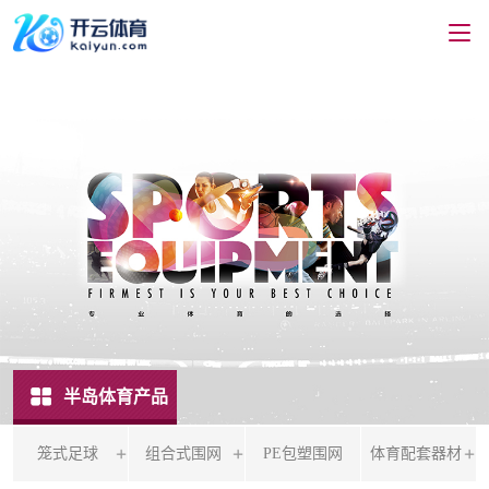
半岛体育产品
笼式足球
组合式围网
PE包塑围网
体育配套器材