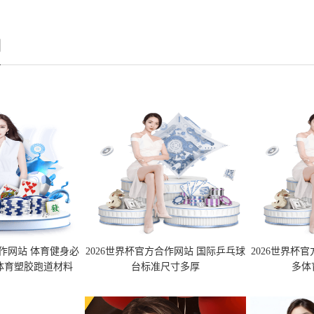
例
合作网站 体育健身必
2026世界杯官方合作网站 国际乒乓球
2026世界杯
体育塑胶跑道材料
台标准尺寸多厚
多体