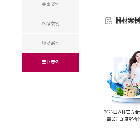
赛事案例
器材案
区域案例
球场案例
器材案例
2026世界杯官方
需品？深度解析