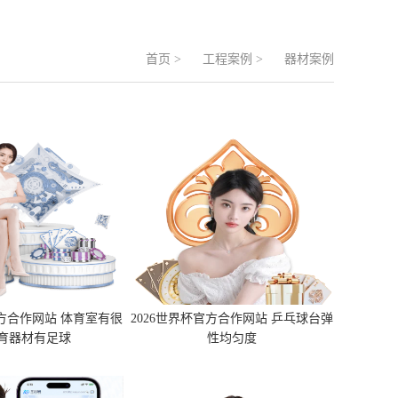
首页
>
工程案例
>
器材案例
官方合作网站 体育室有很
2026世界杯官方合作网站 乒乓球台弹
育器材有足球
性均匀度