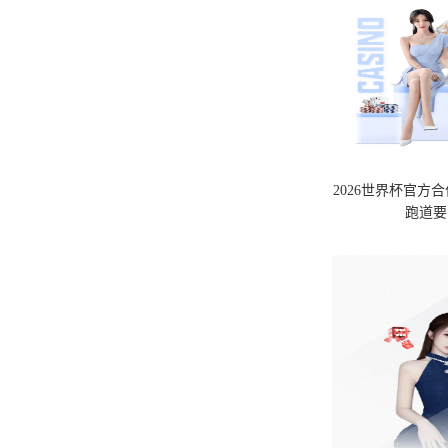
2026世界杯官方合
跑道要