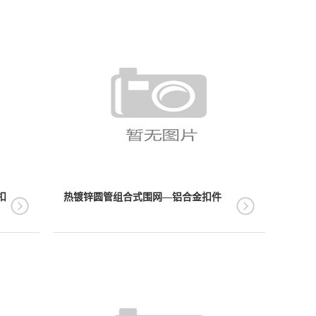
扣
热镀锌圆管组合式围网—铝合金扣件