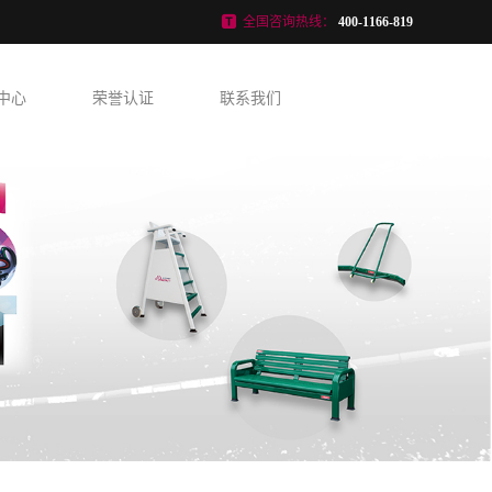
全国咨询热线：
400-1166-819
中心
荣誉认证
联系我们