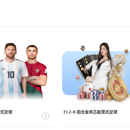
笼式足球
FLZ-B 铝合金夹芯板笼式足球