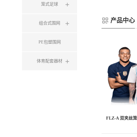
笼式足球
产品中心
组合式围网
PE包塑围网
体育配套器材
FLZ-A 双夹丝