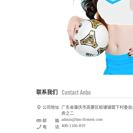
Contact Anbo
联系我们
公司地址:
广东省肇庆市高要区蛟塘镇塱下村委会
房之二
admin@hm-firmest.com
邮 箱:
400-1166-819
电 话: