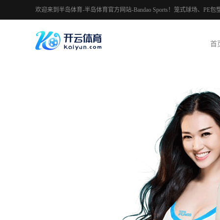
欢迎来到半岛体育-半岛体育官方网站-Bandao Sports！笼式球场
首