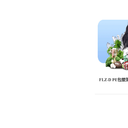
FLZ-D PE包