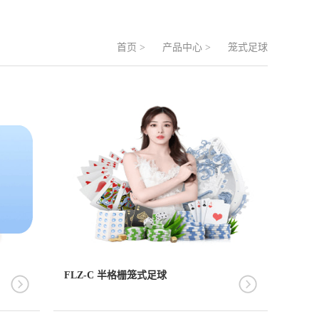
首页
>
产品中心
>
笼式足球
FLZ-C 半格栅笼式足球