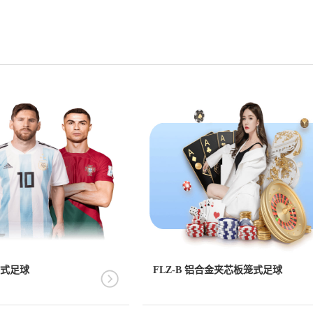
笼式足球
FLZ-B 铝合金夹芯板笼式足球