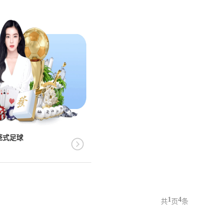
塑笼式足球
1
4
共
页
条