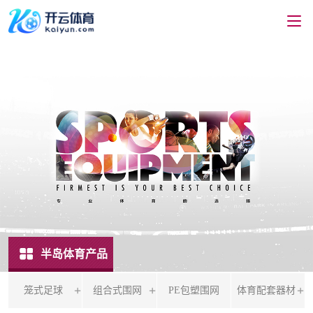
半岛体育产品
笼式足球
组合式围网
PE包塑围网
体育配套器材