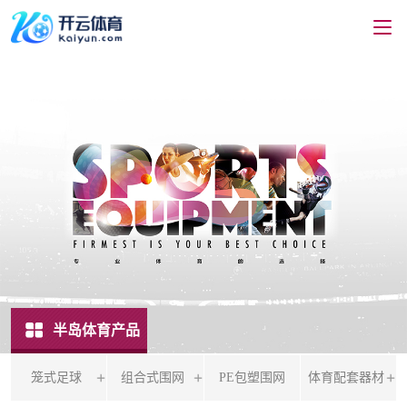
半岛体育产品
笼式足球
组合式围网
PE包塑围网
体育配套器材