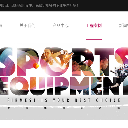
、PE包塑围网、球场配套设施、高级定制等的专业生产厂家！
页
关于我们
产品中心
工程案例
新闻