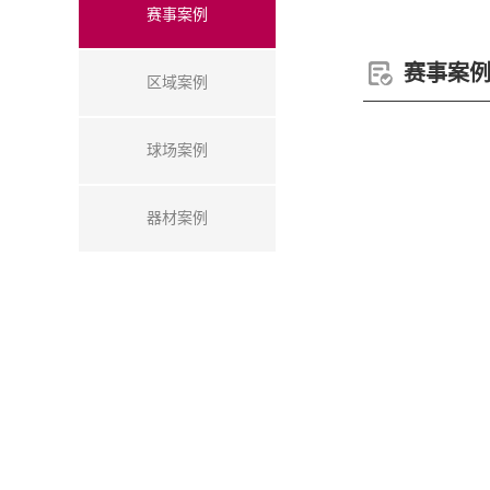
赛事案例
赛事案
区域案例
球场案例
器材案例