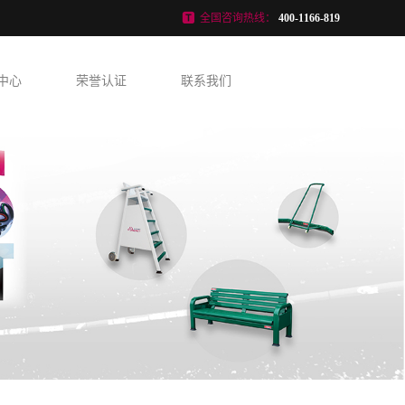
全国咨询热线：
400-1166-819
中心
荣誉认证
联系我们