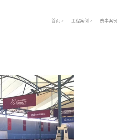
首页
>
工程案例
>
赛事案例