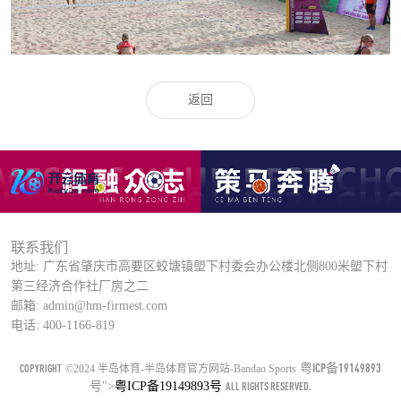
返回
联系我们
地址: 广东省肇庆市高要区蛟塘镇塱下村委会办公楼北侧800米塱下村
第三经济合作社厂房之二
邮箱: admin@hm-firmest.com
电话: 400-1166-819
粤ICP备19149893
COPYRIGHT
©2024 半岛体育-半岛体育官方网站-Bandao Sports
号
">
粤ICP备19149893号
ALL RIGHTS RESERVED.