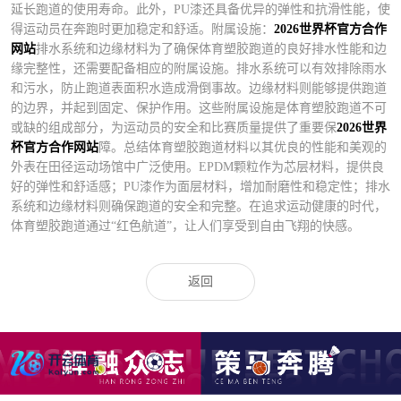
延长跑道的使用寿命。此外，PU漆还具备优异的弹性和抗滑性能，使
得运动员在奔跑时更加稳定和舒适。附属设施：
2026世界杯官方合作
网站
排水系统和边缘材料为了确保体育塑胶跑道的良好排水性能和边
缘完整性，还需要配备相应的附属设施。排水系统可以有效排除雨水
和污水，防止跑道表面积水造成滑倒事故。边缘材料则能够提供跑道
的边界，并起到固定、保护作用。这些附属设施是体育塑胶跑道不可
或缺的组成部分，为运动员的安全和比赛质量提供了重要保
2026世界
杯官方合作网站
障。总结体育塑胶跑道材料以其优良的性能和美观的
外表在田径运动场馆中广泛使用。EPDM颗粒作为芯层材料，提供良
好的弹性和舒适感；PU漆作为面层材料，增加耐磨性和稳定性；排水
系统和边缘材料则确保跑道的安全和完整。在追求运动健康的时代，
体育塑胶跑道通过“红色航道”，让人们享受到自由飞翔的快感。
返回