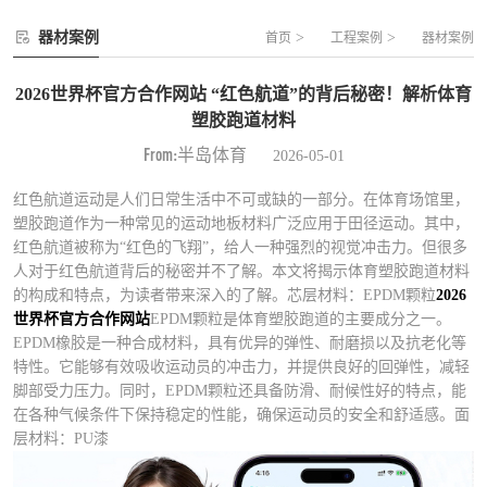
器材案例
>
>
首页
工程案例
器材案例
2026世界杯官方合作网站 “红色航道”的背后秘密！解析体育
塑胶跑道材料
From:半岛体育
2026-05-01
红色航道运动是人们日常生活中不可或缺的一部分。在体育场馆里，
塑胶跑道作为一种常见的运动地板材料广泛应用于田径运动。其中，
红色航道被称为“红色的飞翔”，给人一种强烈的视觉冲击力。但很多
人对于红色航道背后的秘密并不了解。本文将揭示体育塑胶跑道材料
的构成和特点，为读者带来深入的了解。芯层材料：EPDM颗粒
2026
世界杯官方合作网站
EPDM颗粒是体育塑胶跑道的主要成分之一。
EPDM橡胶是一种合成材料，具有优异的弹性、耐磨损以及抗老化等
特性。它能够有效吸收运动员的冲击力，并提供良好的回弹性，减轻
脚部受力压力。同时，EPDM颗粒还具备防滑、耐候性好的特点，能
在各种气候条件下保持稳定的性能，确保运动员的安全和舒适感。面
层材料：PU漆