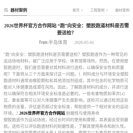
器材案例
>
>
首页
工程案例
器材案例
2026世界杯官方合作网站 “跑”向安全：塑胶跑道材料是否需
要送检？
From:半岛体育
2026-05-01
“跑”向安全：塑胶跑道材料是否需要送检？塑胶跑道作为一种常见的
运动场地材料，被广泛应用于学校、体育馆等场所。然而，在使用塑
胶跑道时，我们是否需要对其材料进行送检，以确保安全性和质量
呢？下面将从三个方面来探讨这一问题。1. 材料成分与环境安全塑胶
跑道材料通常由橡胶颗粒和其他添加剂组成，其中包含的化学物质可
能对人体健康造成潜在风险。因此，了解跑道材料的成分，并进行送
检以确保符合相关环境安全标准是必要的。一些有害物质如苯并[a]
芘、重金属等可以对人体健康产生负面影响。送检可以通过检测这些
物质的含量，评估是否超过安全标准，帮助提供一个相对安全的运动
环境。2.
2026世界杯官方合作网站
耐磨性与使用寿命
塑胶跑道作为运动场地，经过长时间的使用和摩擦，其表面会受到磨
损。送检可以评估跑道材料的耐磨性能，了解其使用寿命和耐久性。
跑道材料通常需要经受大量人员的奔跑、摩擦力以及季节性温度变化