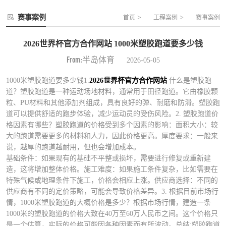
赛事案例
>
>
首页
工程案例
赛事案例
2026世界杯官方合作网站 1000米塑胶跑道要多少钱
From:半岛体育
2026-05-05
1000米塑胶跑道要多少钱1.
2026世界杯官方合作网站
什么是塑胶跑
道？塑胶跑道是一种运动场地材料，通常用于田径跑道。它由橡胶颗
粒、PU材料和其他添加剂组成，具有良好的弹、耐磨和防滑。塑胶跑
道可以提供舒适的跑步体验，减少运动员的受伤风险。2. 塑胶跑道价
格因素有哪些？塑胶跑道的价格受到多个因素的影响：面积大小：较
大的跑道需要更多的材料和人力，因此价格更高。厚度要求：一般来
说，越厚的跑道越耐用，但也会增加成本。
基础条件：如果现有的基础不平整或损坏，需要进行修复或重新建
造，这将增加整体价格。施工难度：如果施工条件复杂，比如需要在
特殊气候或地理条件下施工，价格会相应上涨。供应商选择：不同的
供应商有不同的定价策略，可能会导致价格差异。3. 根据目前市场行
情，1000米塑胶跑道的大概价格是多少？根据市场行情，建造一条
1000米的塑胶跑道的价格大致在40万至60万人民币之间。这个价格只
是一个估算，实际的价格可能因各种因素而有所波动。总结:塑胶跑道