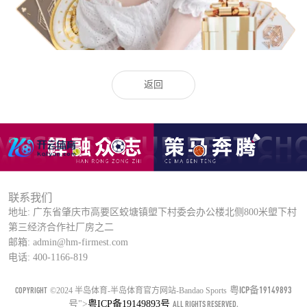
返回
联系我们
地址: 广东省肇庆市高要区蛟塘镇塱下村委会办公楼北侧800米塱下村
第三经济合作社厂房之二
邮箱: admin@hm-firmest.com
电话: 400-1166-819
粤ICP备19149893
COPYRIGHT
©2024 半岛体育-半岛体育官方网站-Bandao Sports
号
">
粤ICP备19149893号
ALL RIGHTS RESERVED.