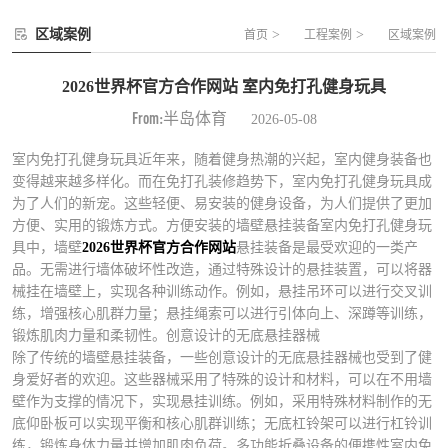
区域案例
>
>
首页
工程案例
区域案例
2026世界杯官方合作网站 室内免打孔健身玩具
From:半岛体育
2026-05-08
室内免打孔健身玩具近年来，随着健身热潮的兴起，室内健身装备也
变得越来越多样化。而在免打孔装修趋势下，室内免打孔健身玩具成
为了人们的新宠。这些轻便、易安装的健身设备，为人们提供了更加
方便、实用的锻炼方式。方便安装的墙壁悬挂装备室内免打孔健身玩
具中，墙壁
2026世界杯官方合作网站
悬挂装备是最受欢迎的一类产
品。无需进行墙体破坏性改造，通过特殊设计的悬挂装置，可以将器
械挂在墙壁上，实现各种训练动作。例如，悬挂吊环可以进行交叉训
练，增强核心肌群力量；悬挂绳索可以进行引体向上、深蹲等训练，
锻炼肌肉力量和柔韧性。创意设计的无底悬挂器械
除了传统的墙壁悬挂装备，一些创意设计的无底悬挂器械也受到了健
身爱好者的欢迎。这些器械采用了特殊的设计和材料，可以在不用墙
壁作为支撑的情况下，实现悬挂训练。例如，采用特殊材料制作的无
底仰卧板可以实现平衡和核心肌群训练；无底杠铃架可以进行杠铃训
练，锻炼身体力量并增加肌肉负荷。多功能折叠设备的便携性室内免