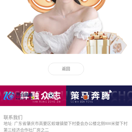
返回
联系我们
地址: 广东省肇庆市高要区蛟塘镇塱下村委会办公楼北侧800米塱下村
第三经济合作社厂房之二