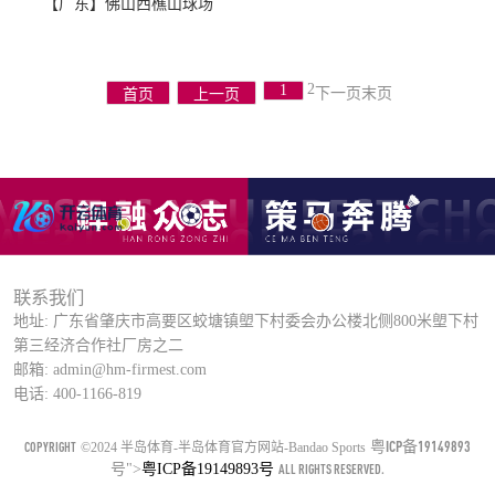
【广东】佛山西樵山球场
2
1
下一页
末页
首页
上一页
联系我们
地址: 广东省肇庆市高要区蛟塘镇塱下村委会办公楼北侧800米塱下村
第三经济合作社厂房之二
邮箱: admin@hm-firmest.com
电话: 400-1166-819
粤ICP备19149893
COPYRIGHT
©2024 半岛体育-半岛体育官方网站-Bandao Sports
号
">
粤ICP备19149893号
ALL RIGHTS RESERVED.