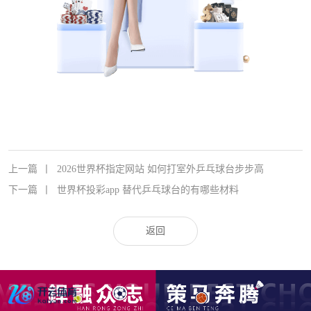
上一篇
丨
2026世界杯指定网站 如何打室外乒乓球台步步高
下一篇
丨
世界杯投彩app 替代乒乓球台的有哪些材料
返回