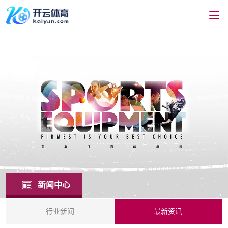
新闻中心
行业新闻
最新资讯