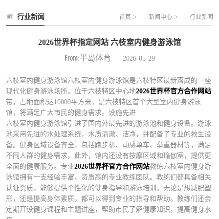
行业新闻
>
>
首页
新闻中心
行业新闻
2026世界杯指定网站 六枝室内健身游泳馆
From:半岛体育
2026-05-29
六枝室内健身游泳馆六枝室内健身游泳馆是六枝特区最新落成的一座
现代化健身游泳场所。位于六枝特区中心地
2026世界杯官方合作网站
带，占地面积达10000平方米，是六枝特区首个大型室内健身游泳
馆，将满足广大市民的健身需求。设施先进
六枝室内健身游泳馆引进了国内外最先进的游泳池和健身设备。游泳
池采用先进的水处理系统，水质清澈、洁净，并配备了专业的救生设
备。健身区域设备齐全，包括跑步机、动感单车、举重器材等，满足
不同人群的健身需求。此外，馆内还设有按摩区域和瑜伽室，提供更
全面的健康服务。专业
2026世界杯官方合作网站
教练六枝室内健身游
泳馆拥有一支经验丰富、资质高的专业教练团队。教练们都具备相关
认证资质，能够提供个性化的健身指导和游泳培训。无论是想减肥塑
形，还是提高身体素质，都可以得到专业的指导和帮助。教练们还会
定期开设健身课程和主题讲座，帮助市民了解健康知识，提高健身水