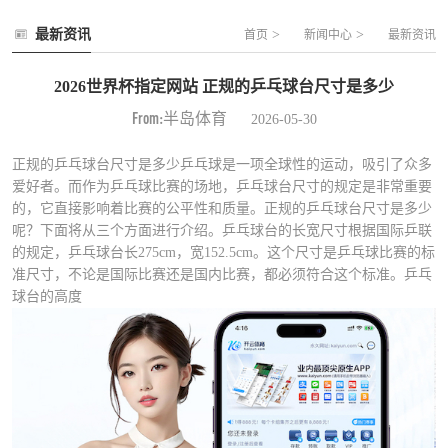
最新资讯
>
>
首页
新闻中心
最新资讯
2026世界杯指定网站 正规的乒乓球台尺寸是多少
From:半岛体育
2026-05-30
正规的乒乓球台尺寸是多少乒乓球是一项全球性的运动，吸引了众多
爱好者。而作为乒乓球比赛的场地，乒乓球台尺寸的规定是非常重要
的，它直接影响着比赛的公平性和质量。正规的乒乓球台尺寸是多少
呢？下面将从三个方面进行介绍。乒乓球台的长宽尺寸根据国际乒联
的规定，乒乓球台长275cm，宽152.5cm。这个尺寸是乒乓球比赛的标
准尺寸，不论是国际比赛还是国内比赛，都必须符合这个标准。乒乓
球台的高度