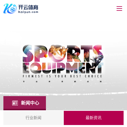
新闻中心
行业新闻
最新资讯