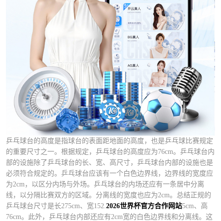
乒乓球台的高度是指球台的表面距地面的高度，也是乒乓球比赛规定
的重要尺寸之一。根据规定，乒乓球台的高度应为76cm。乒乓球台内
部的设施除了乒乓球台的长、宽、高尺寸，乒乓球台内部的设施也是
必须符合规定的。乒乓球台应该有一个白色边界线，边界线的宽度应
为2cm，以区分内场与外场。乒乓球台的内场还应有一条居中分离
线，以分隔比赛双方的区域。分离线的宽度也应为2cm。总结正规的
乒乓球台尺寸是长275cm、宽152.
2026世界杯官方合作网站
5cm、高
76cm。此外，乒乓球台内部还应有2cm宽的白色边界线和分离线。这