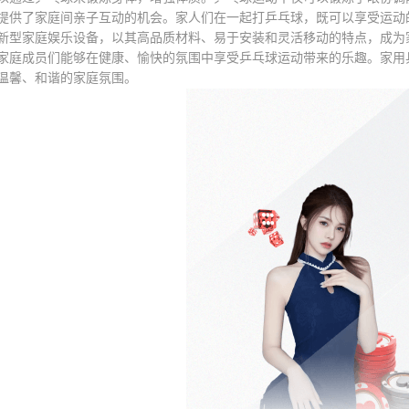
提供了家庭间亲子互动的机会。家人们在一起打乒乓球，既可以享受运动
新型家庭娱乐设备，以其高品质材料、易于安装和灵活移动的特点，成为
家庭成员们能够在健康、愉快的氛围中享受乒乓球运动带来的乐趣。家用
温馨、和谐的家庭氛围。