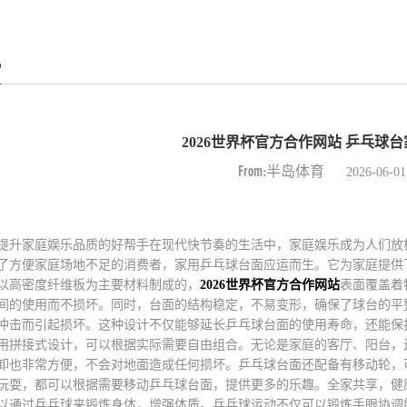
讯
2026世界杯官方合作网站 乒乓球
From:半岛体育
2026-06-01
提升家庭娱乐品质的好帮手在现代快节奏的生活中，家庭娱乐成为人们放
了方便家庭场地不足的消费者，家用乒乓球台面应运而生。它为家庭提供
以高密度纤维板为主要材料制成的，
2026世界杯官方合作网站
表面覆盖着
间的使用而不损坏。同时，台面的结构稳定，不易变形，确保了球台的平
冲击而引起损坏。这种设计不仅能够延长乒乓球台面的使用寿命，还能保
用拼接式设计，可以根据实际需要自由组合。无论是家庭的客厅、阳台，
卸也非常方便，不会对地面造成任何损坏。乒乓球台面还配备有移动轮，
玩耍，都可以根据需要移动乒乓球台面，提供更多的乐趣。全家共享，健
以通过乒乓球来锻炼身体，增强体质。乒乓球运动不仅可以锻炼手眼协调