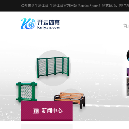
欢迎来到半岛体育-半岛体育官方网站-Bandao Sports！笼式球场
首
新闻中心