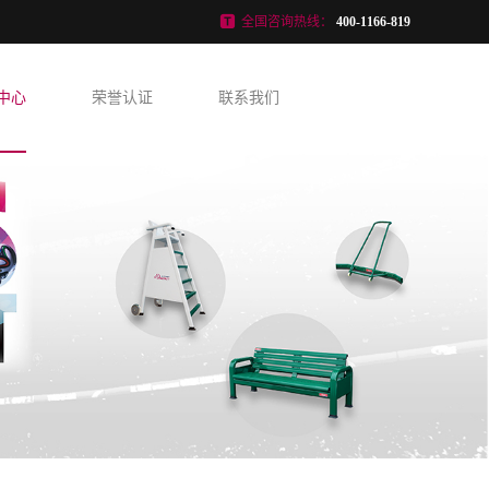
全国咨询热线：
400-1166-819
中心
荣誉认证
联系我们