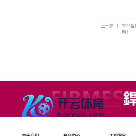
上一篇
丨
202
料！
关于我们
产品中心
工程案例