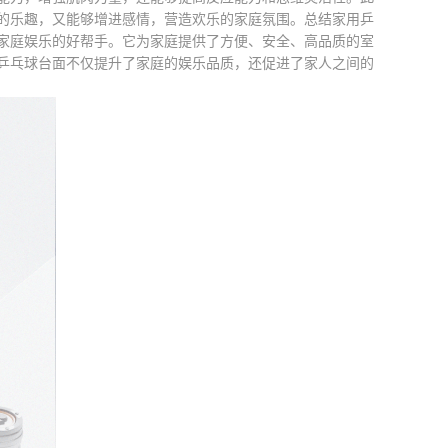
的乐趣，又能够增进感情，营造欢乐的家庭氛围。总结家用乒
家庭娱乐的好帮手。它为家庭提供了方便、安全、高品质的室
乒乓球台面不仅提升了家庭的娱乐品质，还促进了家人之间的