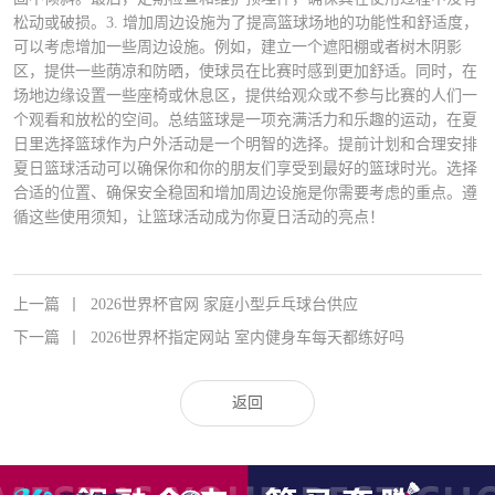
松动或破损。3. 增加周边设施为了提高篮球场地的功能性和舒适度，
可以考虑增加一些周边设施。例如，建立一个遮阳棚或者树木阴影
区，提供一些荫凉和防晒，使球员在比赛时感到更加舒适。同时，在
场地边缘设置一些座椅或休息区，提供给观众或不参与比赛的人们一
个观看和放松的空间。总结篮球是一项充满活力和乐趣的运动，在夏
日里选择篮球作为户外活动是一个明智的选择。提前计划和合理安排
夏日篮球活动可以确保你和你的朋友们享受到最好的篮球时光。选择
合适的位置、确保安全稳固和增加周边设施是你需要考虑的重点。遵
循这些使用须知，让篮球活动成为你夏日活动的亮点！
上一篇
丨
2026世界杯官网 家庭小型乒乓球台供应
下一篇
丨
2026世界杯指定网站 室内健身车每天都练好吗
返回