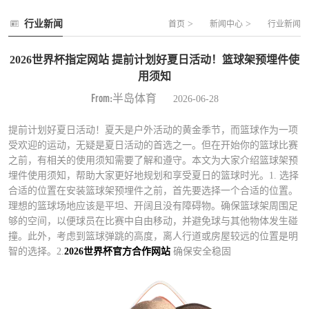
行业新闻
>
>
首页
新闻中心
行业新闻
2026世界杯指定网站 提前计划好夏日活动！篮球架预埋件使
用须知
From:半岛体育
2026-06-28
提前计划好夏日活动！夏天是户外活动的黄金季节，而篮球作为一项
受欢迎的运动，无疑是夏日活动的首选之一。但在开始你的篮球比赛
之前，有相关的使用须知需要了解和遵守。本文为大家介绍篮球架预
埋件使用须知，帮助大家更好地规划和享受夏日的篮球时光。1. 选择
合适的位置在安装篮球架预埋件之前，首先要选择一个合适的位置。
理想的篮球场地应该是平坦、开阔且没有障碍物。确保篮球架周围足
够的空间，以便球员在比赛中自由移动，并避免球与其他物体发生碰
撞。此外，考虑到篮球弹跳的高度，离人行道或房屋较远的位置是明
智的选择。2.
2026世界杯官方合作网站
确保安全稳固