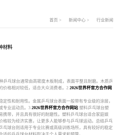
首页
>
新闻中心
>
行业新闻
种材料
这种乒乓球台通常由高密度木板制成，表面平整且耐磨。木质乒
价格相对较低，适合大众消费者。2.
2026世界杯官方合作网
稳定性和耐用性。金属乒乓球台表面一般带有专业级的涂层，
专业运动员。3.
2026世界杯官方合作网站
塑料乒乓球台塑
易携带，并且具有很好的耐磨性。塑料乒乓球台适合家庭娱
价格较为经济实惠，让更多人能够参与乒乓球运动。总结乒乓
乒乓球台则适用于专业比赛或高级训练场所，具有较好的稳定
合适的乒乓球台材料取决于个人需求和预算。