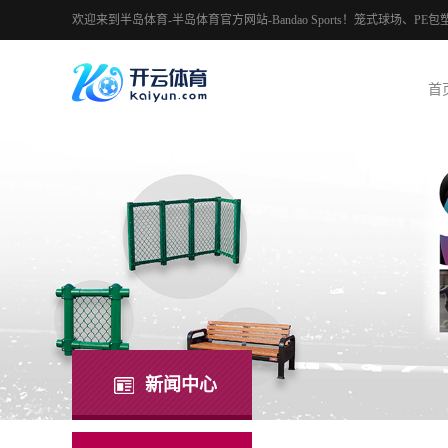
欢迎来到半岛体育-半岛体育官方网站-Bandao Sports！笼式球场
首
新闻中心