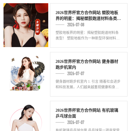
员带来了更多无限可能。其中，塑胶跑道
的彩色
2026世界杯官方合作网站 塑胶地板
界的明星：揭秘塑胶跑道材料各类
2026-07-08
型！
塑胶地板界的明星：揭秘塑胶跑道材料各
类型！ 塑胶地板作为一种新型环保材料，
逐渐在建筑、运动场所等领域得到广泛应
用。其中，塑胶跑道材料无疑是塑胶地板
中的明
2026世界杯官方合作网站 健身器材
跑步机室内
2026-07-07
健身器材跑步机室内 1. 引言 随着社会进步
和科技发展，人们越来越重视健康和身体
素质的提升。室内健身器材的需求也随之
增加，其中跑步机是最受欢迎的一种器材
2026世界杯官方合作网站 有机玻璃
乒乓球台面
2026-07-07
有机玻璃乒乓球台面 乒乓球是一项非常受