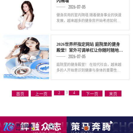
内隔墙
2026-07-05
健身房用的室内隔墙 随着健身事业的快速
发展，越来越多的健身房开始考虑如何提
供更好的场地和服务。其中，使用室内隔
墙来划分区域是一种常见的做法。室内隔
墙能够
2026世界杯指定网站 庭院里的健身
殿堂！室外可调单杠让你随时随地练
2026-07-05
出完美曲线！
庭院里的健身殿堂！ 在现代社会，越来越
多的人开始意识到健康与身体的重要性。
然而，由于忙碌的工作和生活节奏加快，
很多人没有时间或者没有条件去健身房进
行锻炼
3
2
4
首页
上一页
下一页
末页