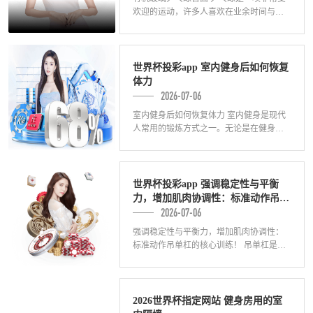
欢迎的运动，许多人喜欢在业余时间与家
人、朋友进行乒乓球比赛。乒乓球台面的
质量对游戏体验至关重要。最近，有机玻
璃乒乓
世界杯投彩app 室内健身后如何恢复
体力
2026-07-06
室内健身后如何恢复体力 室内健身是现代
人常用的锻炼方式之一。无论是在健身房
进行有氧运动、力量训练，还是在家中进
行瑜伽、跳绳等运动，室内健身都能帮助
人们保
世界杯投彩app 强调稳定性与平衡
力，增加肌肉协调性：标准动作吊单
2026-07-06
杠的核心训练！
强调稳定性与平衡力，增加肌肉协调性：
标准动作吊单杠的核心训练！ 吊单杠是一
项常见的健身运动，能够有效锻炼上肢力
量、增加核心稳定性和提高肌肉协调性。
对于想
2026世界杯指定网站 健身房用的室