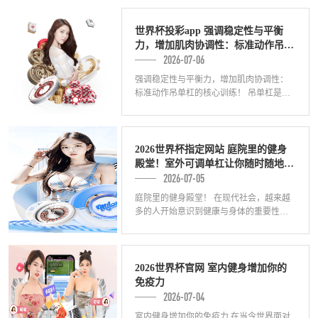
质量对游戏体验至关重要。最近，有机玻
璃乒乓
世界杯投彩app 强调稳定性与平衡
力，增加肌肉协调性：标准动作吊单
2026-07-06
杠的核心训练！
强调稳定性与平衡力，增加肌肉协调性：
标准动作吊单杠的核心训练！ 吊单杠是一
项常见的健身运动，能够有效锻炼上肢力
量、增加核心稳定性和提高肌肉协调性。
对于想
2026世界杯指定网站 庭院里的健身
殿堂！室外可调单杠让你随时随地练
2026-07-05
出完美曲线！
庭院里的健身殿堂！ 在现代社会，越来越
多的人开始意识到健康与身体的重要性。
然而，由于忙碌的工作和生活节奏加快，
很多人没有时间或者没有条件去健身房进
行锻炼
2026世界杯官网 室内健身增加你的
免疫力
2026-07-04
室内健身增加你的免疫力 在当今世界面对