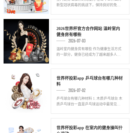
新型冠状病毒的挑战下，保持良好的免疫
力是非常重要的。室内健身作为一种有效
的锻炼方式，不仅能增强身体素质，还能
提升免
2026世界杯官方合作网站 温岭室内
健身房有哪些
2026-07-03
温岭室内健身房有哪些 作为健康生活方式
的一部分，健身已经成为了越来越多人的
选择。在温岭市，有许多室内健身房可以
供市民选择。以下将介绍几家温岭著名的
室内健
世界杯投彩app 乒乓球台有哪几种材
料
2026-07-02
乒乓球台有哪几种材料 1. 木质乒乓球台 木
质乒乓球台一直是乒乓球运动中最常见的
类型。这种乒乓球台通常由高密度木板制
成，表面平整且耐磨。木质乒乓球台具有
世界杯投彩app 在室内的健身操叫什