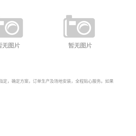
04 铝合金羽毛球柱
FTY-003 铝合金直插式羽毛球柱
指定，确定方案，订单生产及场地安装，全程贴心服务。如果