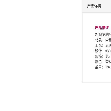
产品详情
产品描述
外观专利号：2
材质：全
工艺：表
设计：#
规格：长715
颜色：森
重量：19k