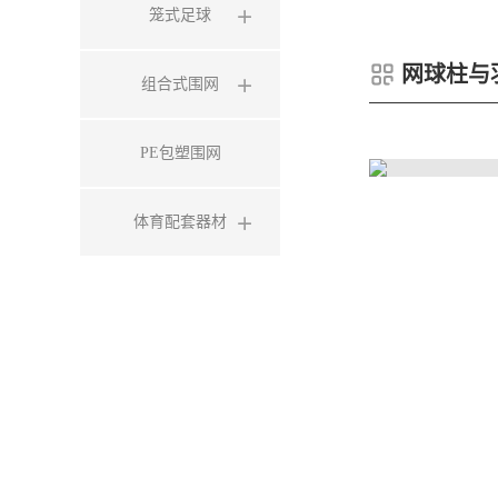
笼式足球
网球柱与
组合式围网
PE包塑围网
体育配套器材