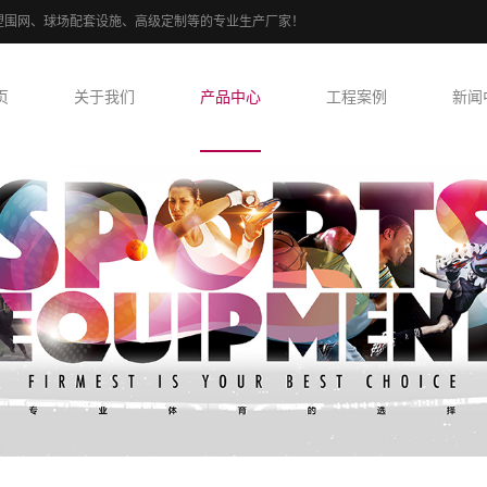
、PE包塑围网、球场配套设施、高级定制等的专业生产厂家！
页
关于我们
产品中心
工程案例
新闻