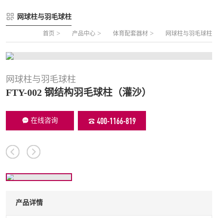
FLZ-A 双夹丝笼式足球
圆管组合式围网
网球柱与羽毛球柱
FLZ-B 夹芯板笼式足球
方管组合式围网
>
>
>
首页
产品中心
体育配套器材
网球柱与羽毛球柱
FLZ-C 半格栅笼式足球
片装组合式围网
FLZ-D PE包塑笼式足球
网球柱与羽毛球柱
FTY-002 钢结构羽毛球柱（灌沙）
400-1166-819
在线咨询
产品详情