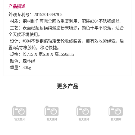
产品描述
外观专利号：201530188979.5
·材质：钢材制作可完全回收重复利用，配装#304不锈钢螺丝。
·工艺：表面经超耐候纯聚脂粉末喷涂，颜色十年不脱落，适合
全天候环境使用。
·设计：#304不锈钢偏轴矩齿轮收线装置，能有效收紧绳索。后
置4英寸橡胶轮，移动快捷。
·规格：长715 X 宽610 X 高1550mm
·颜色：森林绿
·重量：30kg
更多产品
FTY-006 铝合
FTY-003 铝合
FZ-2600 楼面
FTY-004 铝合
金单座双杆羽
金直插式羽毛
式网球柱
金羽毛球柱
毛球柱
球柱