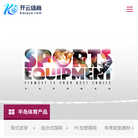
半岛体育产品
笼式足球
组合式围网
PE包塑围网
体育配套器材