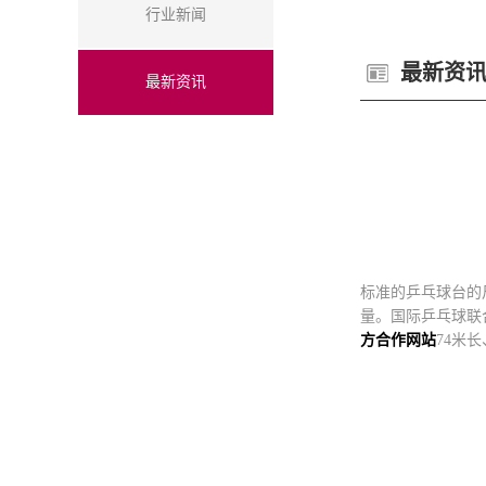
行业新闻
最新资
最新资讯
标准的乒乓球台的
量。国际乒乓球联
方合作网站
74米