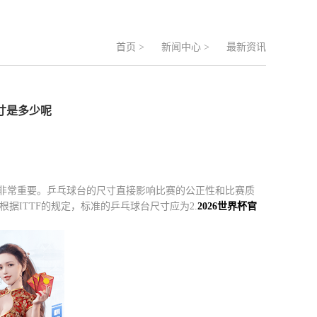
首页
>
新闻中心
>
最新资讯
尺寸是多少呢
非常重要。乒乓球台的尺寸直接影响比赛的公正性和比赛质
据ITTF的规定，标准的乒乓球台尺寸应为2.
2026世界杯官