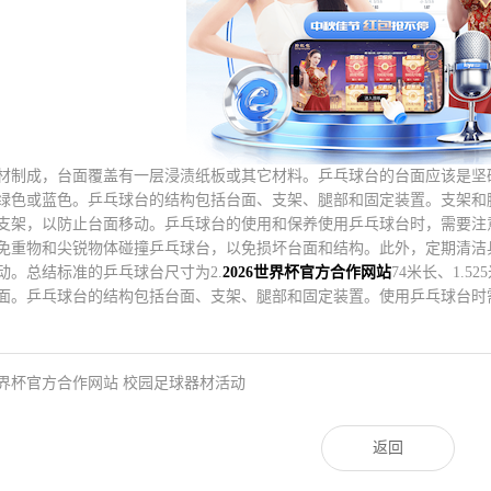
材制成，台面覆盖有一层浸渍纸板或其它材料。乒乓球台的台面应该是坚
绿色或蓝色。乒乓球台的结构包括台面、支架、腿部和固定装置。支架和
支架，以防止台面移动。乒乓球台的使用和保养使用乒乓球台时，需要注
免重物和尖锐物体碰撞乒乓球台，以免损坏台面和结构。此外，定期清洁
动。总结标准的乒乓球台尺寸为2.
2026世界杯官方合作网站
74米长、1.
面。乒乓球台的结构包括台面、支架、腿部和固定装置。使用乒乓球台时
6世界杯官方合作网站 校园足球器材活动
返回