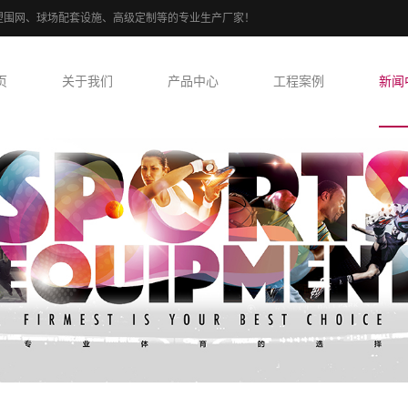
、PE包塑围网、球场配套设施、高级定制等的专业生产厂家！
页
关于我们
产品中心
工程案例
新闻