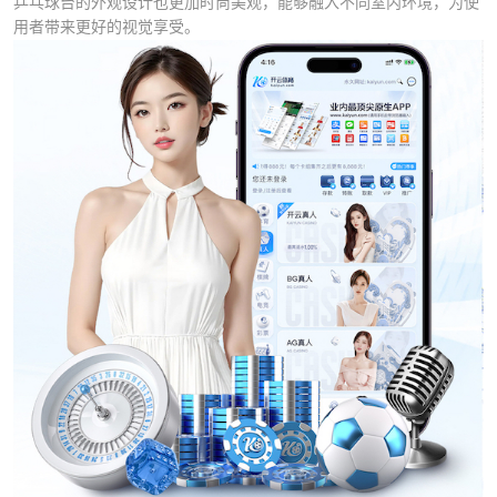
乒乓球台的外观设计也更加时尚美观，能够融入不同室内环境，为使
用者带来更好的视觉享受。