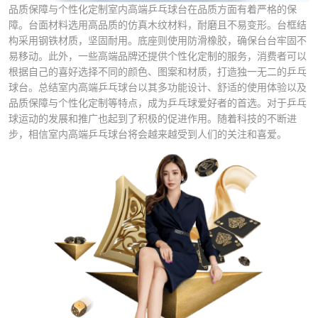
品质保障与个性化定制室内高端乒乓球台在品质方面有着严格的保
障。台面材料选用高品质的仿真木纹材料，耐磨且不易变形。台框结
构采用钢铁材质，坚固耐用。底座则使用防滑橡胶，确保台台牢固不
易移动。此外，一些高端品牌还提供个性化定制的服务，消费者可以
根据自己的喜好选择不同的颜色、图案和材质，打造独一无二的乒乓
球台。总结室内高端乒乓球台以其多功能设计、舒适的使用体验以及
品质保障与个性化定制等特点，成为乒乓球爱好者的首选。对于乒乓
球运动的发展和推广也起到了积极的促进作用。随着科技的不断进
步，相信室内高端乒乓球台将会越来越受到人们的关注和喜爱。