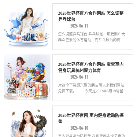
果和运动员的表现起着至关重要的作用。
然而，
2026世界杯官方合作网站 怎么调整
乒乓球台
2026-06-11
怎么调整乒乓球台 乒乓球是一项受到广大
群众喜爱的体育运动，而乒乓球台的调整
对于比赛的公正性和比赛结果的准确性起
着至关重要的作用。那么有哪些步骤可以
帮助我
2026世界杯官方合作网站 宝宝室内
健身玩具杭州聚力体育
2026-06-11
对这个下载感兴趣的朋友可以来我们网站
免费下载。 今天是2022年5月19号星期
四， 福彩双色球游戏第22056期将在今晚迎
来开奖， 在
2026世界杯官网 室内健身运动防摔
垫
2026-06-10
室内健身运动防摔垫 在现代都市快节奏的