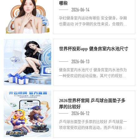
哪些
2026-06-14
孕妇健身室内运动有哪些 安全健身，孕期
也要运动 对于孕期的女性来说，合理的运
动是非常重要的，可以帮助维持健康的体
重、增加身体的灵活性，并提升心肺功
能。尤
世界杯投彩app 健身房室内水池尺寸
2026-06-13
健身房室内水池尺寸 健身房室内水池作为
一种受欢迎的运动设施，其尺寸的规划与
设计在提供运动体验和使用效果方面起着
至关重要的作用。本文将从适用人数、活
动类型
2026世界杯官网 乒乓球台面垫子多
厚的比较好
2026-06-12
乒乓球台面垫子多厚的比较好 乒乓球是一
项非常受欢迎的体育运动，而乒乓球台面
垫子作为球台的一部分，对于球的反弹效