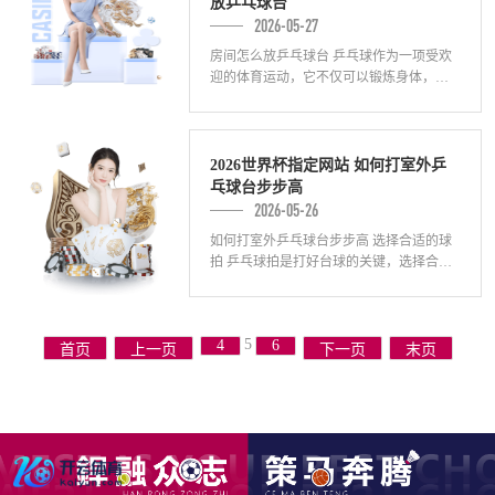
放乒乓球台
2026-05-27
房间怎么放乒乓球台 乒乓球作为一项受欢
迎的体育运动，它不仅可以锻炼身体，还
能带来无穷的乐趣。然而，要在家中安装
一个合适的乒乓球台并不是一件容易的事
情。本
2026世界杯指定网站 如何打室外乒
乓球台步步高
2026-05-26
如何打室外乒乓球台步步高 选择合适的球
拍 乒乓球拍是打好台球的关键，选择合适
的球拍对于提高水平至关重要。室外乒乓
球台通常较为粗糙，球速较快，因此需要
选择
5
4
6
首页
上一页
下一页
末页