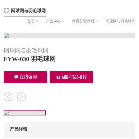
FLZ-A 双夹丝笼式足球
圆管组合式围网
网球网与羽毛球网
FLZ-B 夹芯板笼式足球
方管组合式围网
>
>
>
首页
产品中心
体育配套器材
网球网与羽毛球网
FLZ-C 半格栅笼式足球
片装组合式围网
FLZ-D PE包塑笼式足球
网球网与羽毛球网
FYW-030 羽毛球网
400-1166-819
在线咨询
产品详情