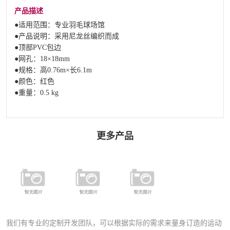
产品描述
●适用范围：专业羽毛球场馆
●产品说明：采用尼龙丝编织而成
●顶部PVC包边
●网孔：18×18mm
●规格：高0.76m×长6.1m
●颜色：红色
●重量：0.5 kg
更多产品
FYW-030 羽毛
FW-002 比赛型
FW-001 经济型
球网
网球网
网球网
我们有专业的定制开发团队，可以根据实际的需求来量身订造的运动