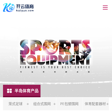
半岛体育产品
笼式足球
组合式围网
PE包塑围网
体育配套器材