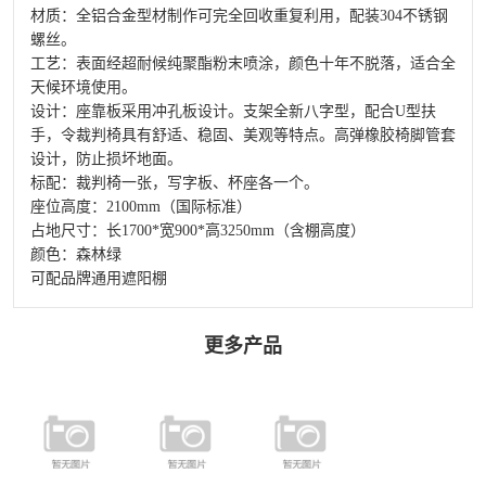
材质：全铝合金型材制作可完全回收重复利用，配装304不锈钢
螺丝。
工艺：表面经超耐候纯聚酯粉末喷涂，颜色十年不脱落，适合全
天候环境使用。
设计：座靠板采用冲孔板设计。支架全新八字型，配合U型扶
手，令裁判椅具有舒适、稳固、美观等特点。高弹橡胶椅脚管套
设计，防止损坏地面。
标配：裁判椅一张，写字板、杯座各一个。
座位高度：2100mm（国际标准）
占地尺寸：长1700*宽900*高3250mm（含棚高度）
颜色：森林绿
可配品牌通用遮阳棚
更多产品
FYC-009 铝合
FCY-899 豪华
FCY-809 铝合
金羽毛球裁判
型铝合金裁判
金裁判椅
椅
椅