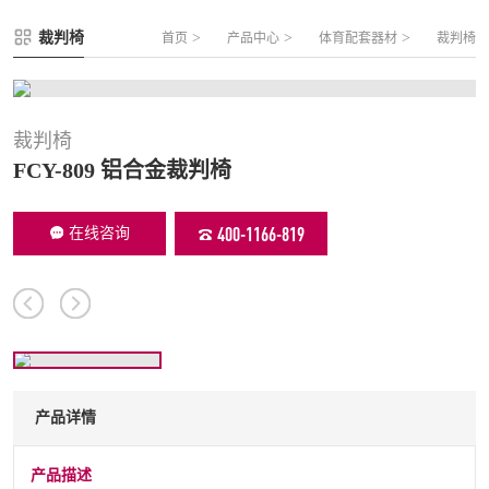
FLZ-A 双夹丝笼式足球
圆管组合式围网
裁判椅
>
>
>
首页
产品中心
体育配套器材
裁判椅
FLZ-B 夹芯板笼式足球
方管组合式围网
FLZ-C 半格栅笼式足球
片装组合式围网
FLZ-D PE包塑笼式足球
裁判椅
FCY-809 铝合金裁判椅
400-1166-819
在线咨询
产品详情
产品描述