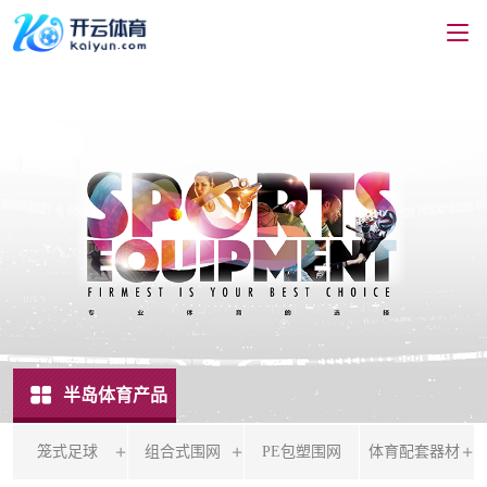
半岛体育产品
笼式足球
组合式围网
PE包塑围网
体育配套器材