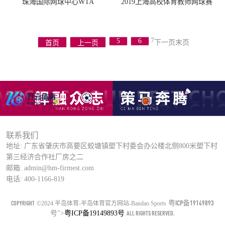
珠海国际网球中心WTA
2019上海高校体育教师网球赛
7
5
6
下一页
末页
首页
上一页
联系我们
地址: 广东省肇庆市高要区蛟塘镇塱下村委会办公楼北侧800米塱下村
第三经济合作社厂房之二
邮箱: admin@hm-firmest.com
电话: 400-1166-819
粤ICP备19149893
COPYRIGHT
©2024 半岛体育-半岛体育官方网站-Bandao Sports
号
">
粤ICP备19149893号
ALL RIGHTS RESERVED.