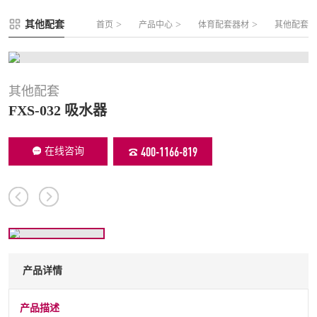
FLZ-A 双夹丝笼式足球
圆管组合式围网
其他配套
>
>
>
首页
产品中心
体育配套器材
其他配套
FLZ-B 夹芯板笼式足球
方管组合式围网
FLZ-C 半格栅笼式足球
片装组合式围网
FLZ-D PE包塑笼式足球
其他配套
FXS-032 吸水器
400-1166-819
在线咨询
产品详情
产品描述