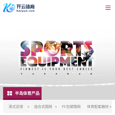
半岛体育产品
笼式足球
组合式围网
PE包塑围网
体育配套器材