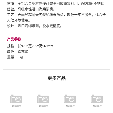
材质：全铝合金型材制作可完全回收重复利用，配装304不锈钢
螺丝。高吸水性进口海绵滚筒。
工艺：表面经超耐候纯聚酯粉末喷涂，颜色十年不脱落，适合全
天候环境使用。
设计：进口海绵滚筒，吸水更彻底。
产品参数
规格：长970*宽795*高969mm
颜色：森林绿
重量：3kg
更多产品
FZQM-5.7.11
FC-079 铝合金
FDZ-016 单打
FT-024 推水器
足球门
茶几
支撑杆