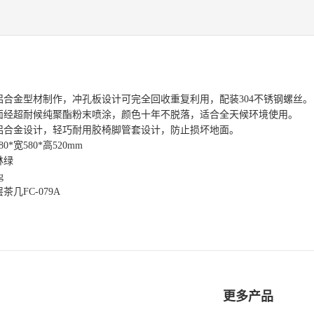
铝合金型材制作，冲孔板设计可完全回收重复利用，配装304不锈钢螺丝。
面经超耐候纯聚酯粉末喷涂，颜色十年不脱落，适合全天候环境使用。
铝合金设计，轻巧耐用胶椅脚管套设计，防止损坏地面。
0*宽580*高520mm
林绿
g
几FC-079A
更多产品