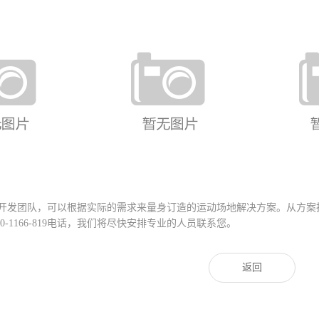
7.11 足球门
FT-024 推水器
FC-
开发团队，可以根据实际的需求来量身订造的运动场地解决方案。从方案
0-1166-819
电话，我们将尽快安排专业的人员联系您。
返回