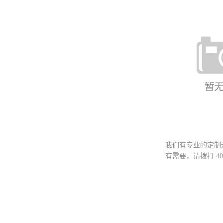
FZQM-5.
我们有专业的定制
有需要，请拨打
40