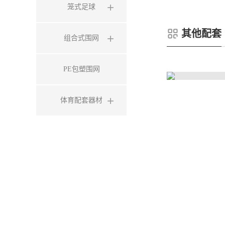
笼式足球
其他配套
组合式围网
PE包塑围网
体育配套器材