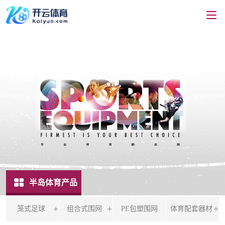
半岛体育产品
笼式足球
组合式围网
PE包塑围网
体育配套器材