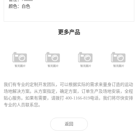
颜色：白色
更多产品
FZQM-5.7.11
FC-079 铝合金
FDZ-016 单打
FT-024 推水器
足球门
茶几
支撑杆
我们有专业的定制开发团队，可以根据实际的需求来量身订造的运动
场地解决方案。从方案指定，确定方案，订单生产及场地安装，全程
贴心服务。如果有需要，请拨打
400-1166-819
电话，我们将尽快安排
专业的人员联系您。
返回