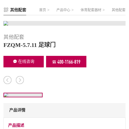
FLZ-A 双夹丝笼式足球
圆管组合式围网
其他配套
>
>
>
首页
产品中心
体育配套器材
其他配套
FLZ-B 夹芯板笼式足球
方管组合式围网
FLZ-C 半格栅笼式足球
片装组合式围网
FLZ-D PE包塑笼式足球
其他配套
FZQM-5.7.11 足球门
400-1166-819
在线咨询
产品详情
产品描述