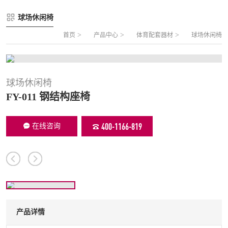
FLZ-A 双夹丝笼式足球
圆管组合式围网
球场休闲椅
FLZ-B 夹芯板笼式足球
方管组合式围网
>
>
>
首页
产品中心
体育配套器材
球场休闲椅
FLZ-C 半格栅笼式足球
片装组合式围网
FLZ-D PE包塑笼式足球
球场休闲椅
FY-011 钢结构座椅
400-1166-819
在线咨询
产品详情