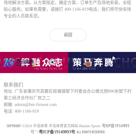
场地解决方案。从方案指定，确定方案，订单生产及场地安装，全程
贴心服务。如果有需要，请拨打
400-1166-819
电话，我们将尽快安排
专业的人员联系您。
返回
联系我们
地址: 广东省肇庆市高要区蛟塘镇塱下村委会办公楼北侧800米塱下村
第三经济合作社厂房之二
邮箱: admin@hm-firmest.com
电话: 400-1166-819
粤ICP备19149893
COPYRIGHT
©2024 半岛体育-半岛体育官方网站-Bandao Sports
号
">
粤ICP备19149893号
ALL RIGHTS RESERVED.