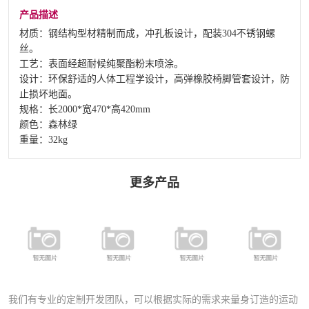
产品描述
材质：钢结构型材精制而成，冲孔板设计，配装304不锈钢螺
丝。
工艺：表面经超耐候纯聚酯粉末喷涂。
设计：环保舒适的人体工程学设计，高弹橡胶椅脚管套设计，防
止损坏地面。
规格：长2000*宽470*高420mm
颜色：森林绿
重量：32kg
更多产品
FY-006 钢结构
FY-016 铝合金
FY-017M.S 松
FY-011 钢结构
冲孔休闲椅
座椅
木座椅
座椅
我们有专业的定制开发团队，可以根据实际的需求来量身订造的运动