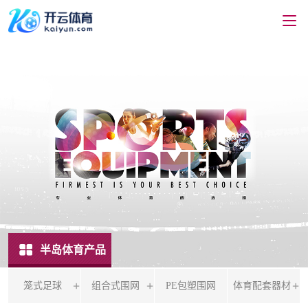
半岛体育产品
笼式足球
组合式围网
PE包塑围网
体育配套器材