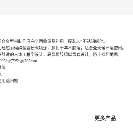
铝合金型材制作可完全回收重复利用，配装304不锈钢螺丝。
面经超耐候纯聚酯粉末喷涂，颜色十年不脱落，适合全天候环境使用。
保舒适的人体工程学设计，高弹橡胶椅脚管套设计，防止损坏地面。
95*宽725*高765mm
林绿
g
通用遮阳棚
更多产品