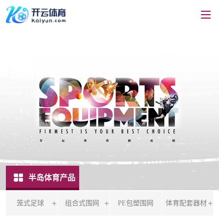
半岛体育产品
笼式足球
组合式围网
PE包塑围网
体育配套器材