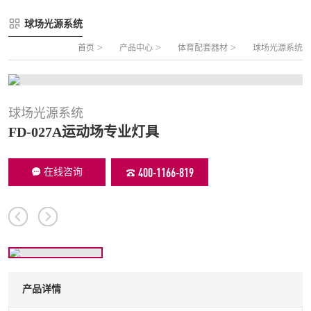
FLZ-A 双夹丝笼式足球
圆管组合式围网
球场光源系统
FLZ-B 夹芯板笼式足球
方管组合式围网
>
>
>
首页
产品中心
体育配套器材
球场光源系统
FLZ-C 半格栅笼式足球
片装组合式围网
FLZ-D PE包塑笼式足球
球场光源系统
FD-027A运动场专业灯具
400-1166-819
在线咨询
产品详情