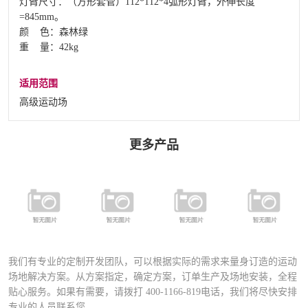
灯臂尺寸：（方形套管）112*112*4弧形灯臂，外伸长度
=845mm。
颜 色：森林绿
重 量：42kg
适用范围
高级运动场
更多产品
FSDN-401 全
FYD-400铝合
FYD-1000铝合
铝合金专业足
FD-027A运动
金压铸灯具
金压铸灯具
球场专用灯
场专业灯具
（直泡）
（圆泡）
（高级定制）
我们有专业的定制开发团队，可以根据实际的需求来量身订造的运动
场地解决方案。从方案指定，确定方案，订单生产及场地安装，全程
贴心服务。如果有需要，请拨打
400-1166-819
电话，我们将尽快安排
专业的人员联系您。