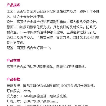
产品描述
工艺：表面铝合金外壳经超耐候纯聚酯粉末喷涂，颜色十年不脱
落，适合全天候环境使用。
设计：高强铝合金板合成钻石切割形箱体，超大散热空间设计。
德国进口加厚阳极氧化反光板，具有良好的反射效果，防眩光、
耐高温。4mm厚的耐高温特种钢化玻璃。三道密封硅胶设计杜
绝粉尘及液体侵入。卡槽式固体，安装方便。欧陆艺术风格门框
设计更美观。
配置：圆弧形铝合金灯臂一个。
产品材质
高强铝板合成的钻石切割形箱体，配装304不锈钢螺丝。
产品参数
光源系统：国际品牌OSRAM(欧司朗)1000瓦金卤灯光源系统。
灯体厚度：2mm。
反光器：0.5MM加厚德国进口阳极反光板。
灯箱尺寸：长802*宽595*高290mm。