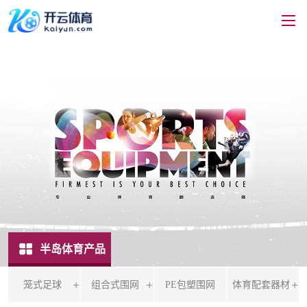
半岛体育产品
笼式足球
组合式围网
PE包塑围网
体育配套器材