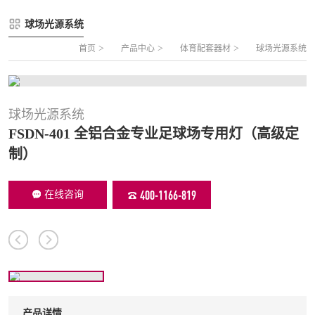
FLZ-A 双夹丝笼式足球
圆管组合式围网
球场光源系统
FLZ-B 夹芯板笼式足球
方管组合式围网
>
>
>
首页
产品中心
体育配套器材
球场光源系统
FLZ-C 半格栅笼式足球
片装组合式围网
FLZ-D PE包塑笼式足球
球场光源系统
FSDN-401 全铝合金专业足球场专用灯（高级定
制）
400-1166-819
在线咨询
产品详情