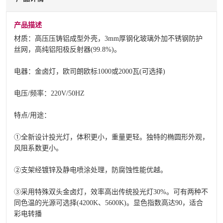
产品描述
材质：高压压铸铝成型外壳，3mm厚钢化玻璃外加不锈钢防护
丝网，高纯铝阳极反射器(99.8%)。
电器：金卤灯，欧司朗欧标1000或2000瓦(可选择)
电压/频率：220V/50HZ
特点/用途：
①全新设计投光灯，体积更小，重量更轻。独特的椭圆形外观，
风阻系数更小。
②支架经镀锌及静电喷涂处理，防腐蚀性能优越。
③采用特殊双头金卤灯，效率高出传统投光灯30%。可有两种不
同色温的光源可选择(4200K、5600K)。显色指数高达90，适合
彩电转播