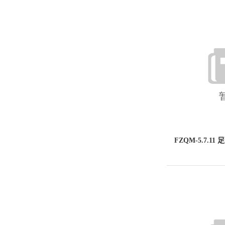
FZQM-5.7.11