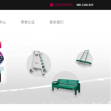
全国咨询热线：
400-1166-819
中心
荣誉认证
联系我们