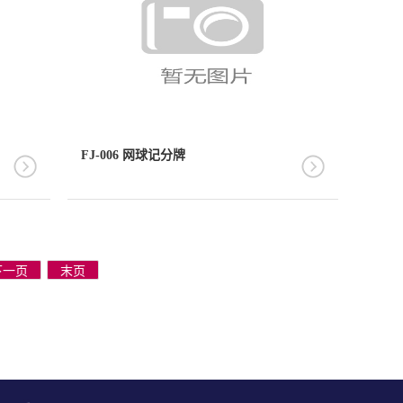
FJ-006 网球记分牌
下一页
末页