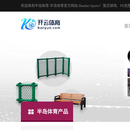
欢迎来到半岛体育-半岛体育官方网站-Bandao Sports！笼式球场
首
半岛体育产品