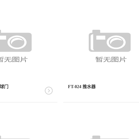
 足球门
FT-024 推水器